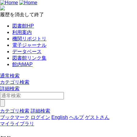
履歴を消去して終了
図書館HP
利用案内
機関リポジトリ
電子ジャーナル
データベース
図書館リンク集
館内MAP
通常検索
カテゴリ検索
詳細検索
カテゴリ検索
詳細検索
ブックマーク
ログイン
English
ヘルプ
ゲストさん
マイライブラリ