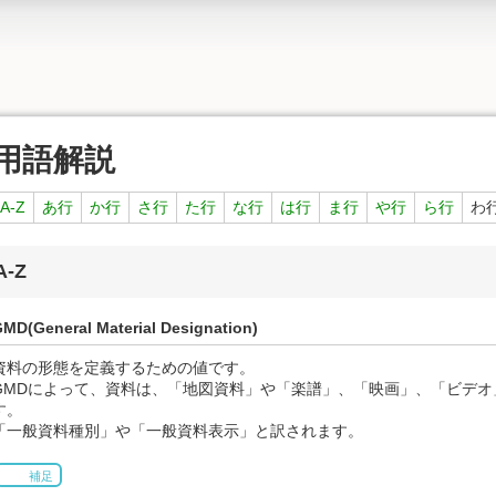
用語解説
A-Z
あ行
か行
さ行
た行
な行
は行
ま行
や行
ら行
わ
A-Z
MD(General Material Designation)
資料の形態を定義するための値です。
GMDによって、資料は、「地図資料」や「楽譜」、「映画」、「ビデオ
す。
「一般資料種別」や「一般資料表示」と訳されます。
補足