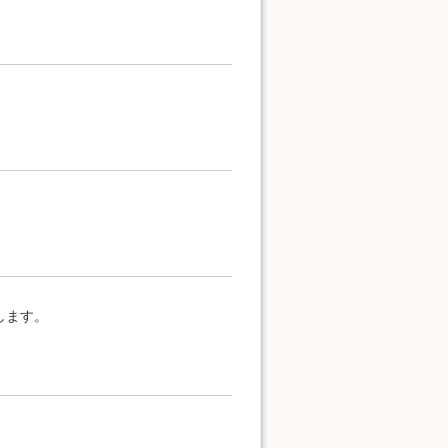
。
します。