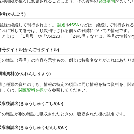
返却期限が後ろに変更されることにより、その資料の
貸出期間
が長くな
巻号(かんごう)
雑誌は継続して刊行されます。
誌名
や
ISSN
などは、継続して刊行される
これに対して巻号は、順次刊行される個々の雑誌についての情報です。
たとえば、「1月号」や「Vol.123」、「2巻5号」などは、巻号の情報で
巻号タイトル(かんごうタイトル)
その雑誌（巻号）の内容を示すもの。例えば特集名などがこれにあたり
関連資料(かんれんしりょう)
同じ種類の資料のうち、情報の特定の項目に同じ情報を持つ資料を、関
詳しくは、
関連資料を探す
を参照してください。
吸収後誌名(きゅうしゅうごしめい)
その雑誌が別の雑誌に吸収されたときの、吸収された後の誌名です。
吸収前誌名(きゅうしゅうぜんしめい)