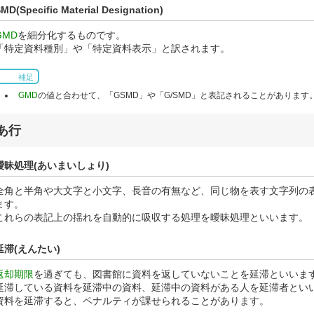
MD(Specific Material Designation)
GMD
を細分化するものです。
「特定資料種別」や「特定資料表示」と訳されます。
補足
GMD
の値と合わせて、「GSMD」や「G/SMD」と表記されることがあります
あ行
曖昧処理(あいまいしょり)
全角と半角や大文字と小文字、長音の有無など、同じ物を表す文字列の
ます。
これらの表記上の揺れを自動的に吸収する処理を曖昧処理といいます。
延滞(えんたい)
返却期限
を過ぎても、図書館に資料を返していないことを延滞といいま
延滞している資料を延滞中の資料、延滞中の資料がある人を延滞者とい
資料を延滞すると、ペナルティが課せられることがあります。