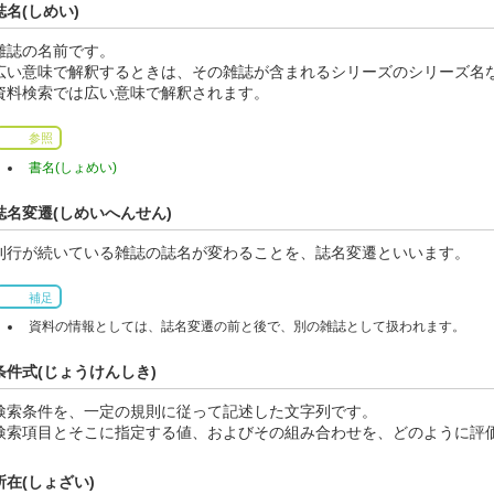
誌名(しめい)
雑誌の名前です。
広い意味で解釈するときは、その雑誌が含まれるシリーズのシリーズ名
資料検索では広い意味で解釈されます。
参照
書名(しょめい)
誌名変遷(しめいへんせん)
刊行が続いている雑誌の誌名が変わることを、誌名変遷といいます。
補足
資料の情報としては、誌名変遷の前と後で、別の雑誌として扱われます。
条件式(じょうけんしき)
検索条件を、一定の規則に従って記述した文字列です。
検索項目とそこに指定する値、およびその組み合わせを、どのように評
所在(しょざい)