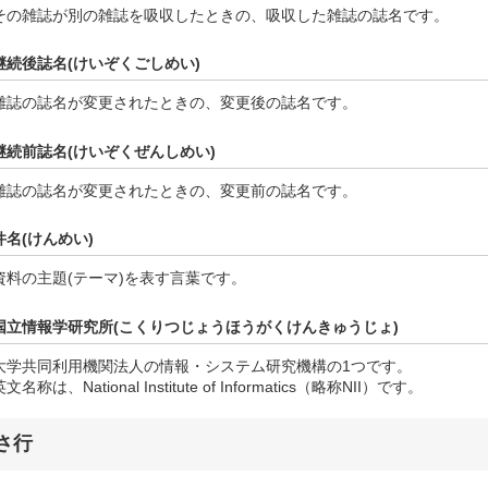
その雑誌が別の雑誌を吸収したときの、吸収した雑誌の誌名です。
継続後誌名(けいぞくごしめい)
雑誌の誌名が変更されたときの、変更後の誌名です。
継続前誌名(けいぞくぜんしめい)
雑誌の誌名が変更されたときの、変更前の誌名です。
件名(けんめい)
資料の主題(テーマ)を表す言葉です。
国立情報学研究所(こくりつじょうほうがくけんきゅうじょ)
大学共同利用機関法人の情報・システム研究機構の1つです。
英文名称は、National Institute of Informatics（略称NII）です。
さ行