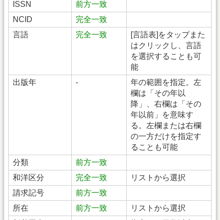
ISSN
前方一致
NCID
完全一致
言語
完全一致
[言語表]をタップまた
はクリックし、言語
を選択することも可
能
出版年
-
年の範囲を指定。左
欄は「その年以
降」、右欄は「その
年以前」を意味す
る。左欄または右欄
の一方だけを指定す
ることも可能
分類
前方一致
和洋区分
完全一致
リストから選択
請求記号
前方一致
所在
前方一致
リストから選択