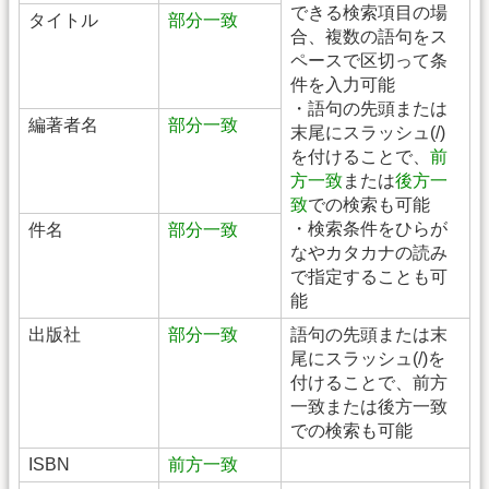
できる検索項目の場
タイトル
部分一致
合、複数の語句をス
ペースで区切って条
件を入力可能
・語句の先頭または
編著者名
部分一致
末尾にスラッシュ(/)
を付けることで、
前
方一致
または
後方一
致
での検索も可能
・検索条件をひらが
件名
部分一致
なやカタカナの読み
で指定することも可
能
出版社
部分一致
語句の先頭または末
尾にスラッシュ(/)を
付けることで、前方
一致または後方一致
での検索も可能
ISBN
前方一致